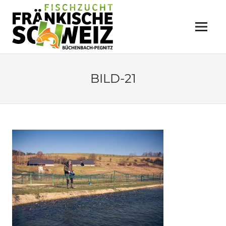
Zum
FISCHZUCHT
Inhalt
springen
Menü
FRÄNKISCHE
SCHWEIZ
Büchenbach
BILD-21