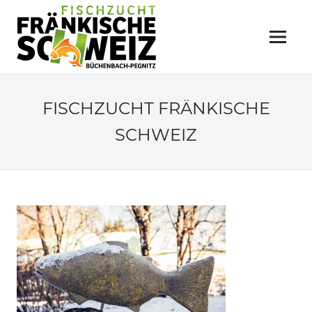
Zum
FISCHZUCHT
Inhalt
springen
Menü
FRÄNKISCHE
SCHWEIZ
Büchenbach
FISCHZUCHT FRÄNKISCHE
SCHWEIZ