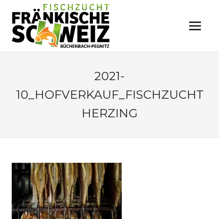
Zum
FISCHZUCHT
Inhalt
springen
Menü
FRÄNKISCHE
SCHWEIZ
Büchenbach
2021-
10_HOFVERKAUF_FISCHZUCHT
HERZING